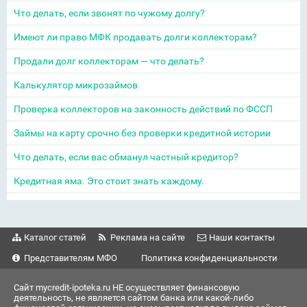
Что делать, если звонят по чужому долгу?
Имеют ли право МФК продавать долги коллекторам?
Продали долг коллекторам — что делать?
Калькулятор микрозаймов
Проверка коллекторов на законность действий по ФССП
Займы на карту срочно без проверки кредитной истории
Что делать, если вас обманул частный кредитор?
Кредитная яма. Это стоит знать каждому.
Каталог статей
Реклама на сайте
Наши контакты
Представителям МФО
Политика конфиденциальности
Сайт mycredit-ipoteka.ru НЕ осуществляет финансовую
деятельность, не является сайтом банка или какой-либо