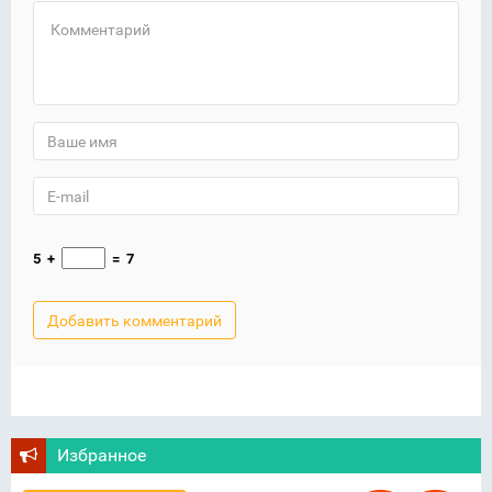
5
+
=
7
Избранное