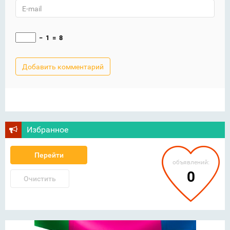
−
1
=
8
Избранное
Перейти
объявлений:
0
Очистить