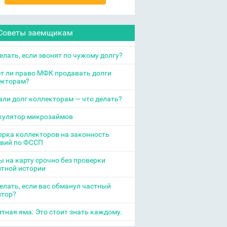
Советы заемщикам
елать, если звонят по чужому долгу?
т ли право МФК продавать долги
екторам?
ли долг коллекторам — что делать?
кулятор микрозаймов
рка коллекторов на законность
твий по ФССП
 на карту срочно без проверки
итной истории
елать, если вас обманул частный
итор?
тная яма. Это стоит знать каждому.