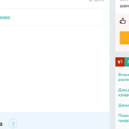
ID: 52979
шан
ездно
Возьм
распи
Дам д
креди
День
Помощ
пред
а
3