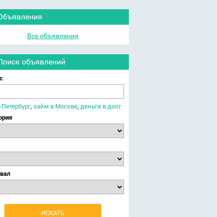
Объявления
Все объявления
Поиск объявлений
с
-Петербург
,
займ в Москве
,
деньги в долг
ория
вал