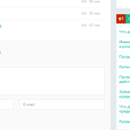
59 чел.
35 чел.
е
57 чел.
Что д
Имею
колл
й
Прода
Каль
Прове
дейс
Займы
кред
Что д
кред
Креди