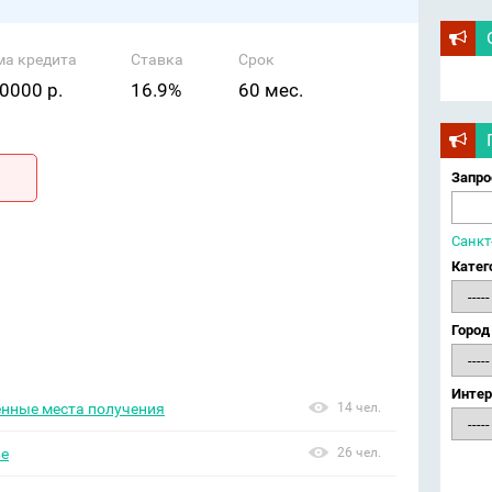
ма кредита
Ставка
Срок
0000 р.
16.9%
60 мес.
Запро
Санкт
Катег
Город
Интер
енные места получения
14 чел.
ве
26 чел.