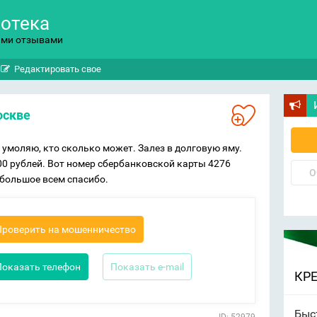
потека
ыми отзывами
Редактировать свое
оскве
 умоляю, кто сколько может. Залез в долговую яму.
00 рублей. Вот номер сбербанковской карты 4276
О
 большое всем спасибо.
Проверить на мошенничество
Показать телефон
Показать e-mail
КР
Быс