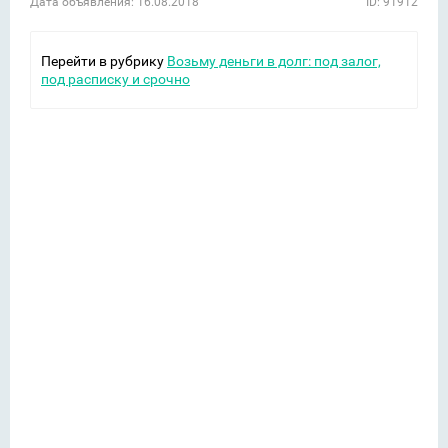
Дата объявления: 16.08.2018
ID: 91912
Перейти в рубрику
Возьму деньги в долг: под залог,
под расписку и срочно