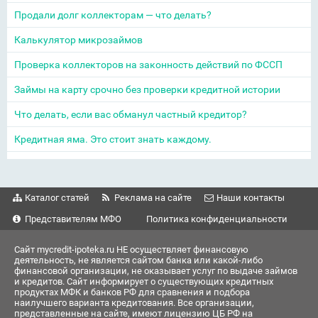
Продали долг коллекторам — что делать?
Калькулятор микрозаймов
Проверка коллекторов на законность действий по ФССП
Займы на карту срочно без проверки кредитной истории
Что делать, если вас обманул частный кредитор?
Кредитная яма. Это стоит знать каждому.
Каталог статей
Реклама на сайте
Наши контакты
Представителям МФО
Политика конфиденциальности
Сайт mycredit-ipoteka.ru НЕ осуществляет финансовую
деятельность, не является сайтом банка или какой-либо
финансовой организации, не оказывает услуг по выдаче займов
и кредитов. Сайт информирует о существующих кредитных
продуктах МФК и банков РФ для сравнения и подбора
наилучшего варианта кредитования. Все организации,
представленные на сайте, имеют лицензию ЦБ РФ на