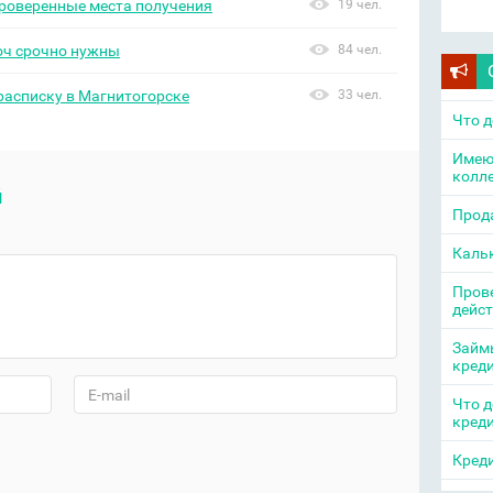
проверенные места получения
19 чел.
оч срочно нужны
84 чел.
 расписку в Магнитогорске
33 чел.
Что д
Имею
колл
й
Прода
Каль
Прове
дейс
Займы
кред
Что д
кред
Креди