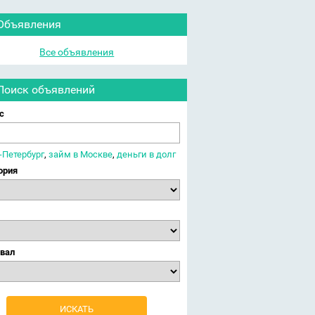
Объявления
Все объявления
Поиск объявлений
с
-Петербург
,
займ в Москве
,
деньги в долг
ория
вал