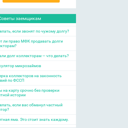
Советы заемщикам
елать, если звонят по чужому долгу?
т ли право МФК продавать долги
екторам?
ли долг коллекторам — что делать?
кулятор микрозаймов
рка коллекторов на законность
твий по ФССП
 на карту срочно без проверки
итной истории
елать, если вас обманул частный
итор?
тная яма. Это стоит знать каждому.