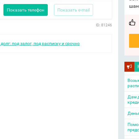
шан
Показать телефон
Показать e-mail
ID: 81246
долг: под залог, под расписку и срочно
Возьм
распи
Дам д
креди
День
Помощ
пред