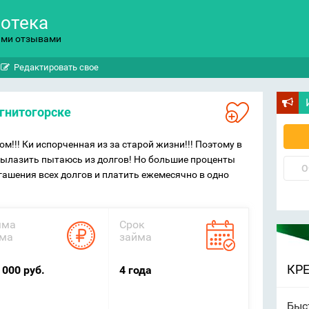
потека
ыми отзывами
Редактировать свое
агнитогорске
!!! Ки испорченная из за старой жизни!!! Поэтому в
вылазить пытаюсь из долгов! Но большие проценты
О
огашения всех долгов и платить ежемесячно в одно
мма
Срок
ма
займа
КР
 000 руб.
4 года
Быс