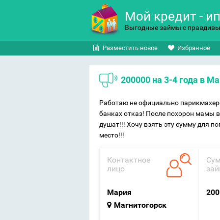
Мой кредит - и
Выгодные займы с правдив
Разместить новое
Избранное
200000 на 3-4 года в М
Работаю не официально парикмахером
банках отказ! После похорон мамы 
душат!!! Хочу взять эту сумму для п
место!!!
Контактное
Су
лицо
зай
Мария
200
Магнитогорск