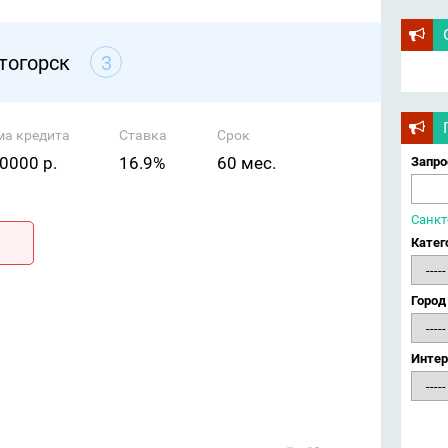
тогорск
3
ма кредита
Ставка
Срок
0000 р.
16.9%
60 мес.
Запро
Санкт
Катег
Город
Интер