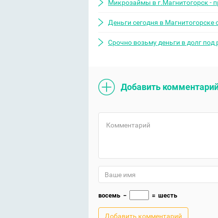
Микрозаймы в г.Магнитогорск - 
Деньги сегодня в Магнитогорске 
Срочно возьму деньги в долг под
Добавить комментари
восемь
−
=
шесть