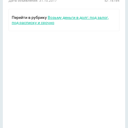
Дата объявления: 31.10.2017
ID: 78784
Перейти в рубрику
Возьму деньги в долг: под залог,
под расписку и срочно