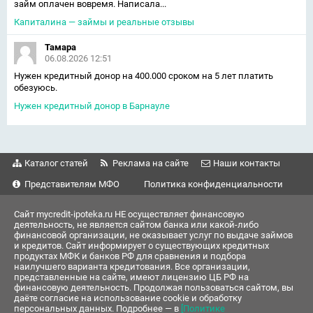
займ оплачен вовремя. Написала...
Капиталина — займы и реальные отзывы
Тамара
06.08.2026 12:51
Нужен кредитный донор на 400.000 сроком на 5 лет платить
обезуюсь.
Нужен кредитный донор в Барнауле
Каталог статей
Реклама на сайте
Наши контакты
Представителям МФО
Политика конфиденциальности
Сайт mycredit-ipoteka.ru НЕ осуществляет финансовую
деятельность, не является сайтом банка или какой-либо
финансовой организации, не оказывает услуг по выдаче займов
и кредитов. Сайт информирует о существующих кредитных
продуктах МФК и банков РФ для сравнения и подбора
наилучшего варианта кредитования. Все организации,
представленные на сайте, имеют лицензию ЦБ РФ на
финансовую деятельность. Продолжая пользоваться сайтом, вы
даёте согласие на использование cookie и обработку
персональных данных. Подробнее — в
[Политике