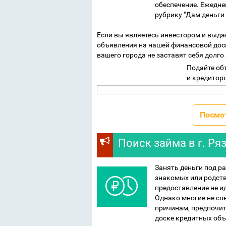
обеспечение. Ежедн
рубрику "Дам деньги
Если вы являетесь инвестором и выдае
объявления на нашей финансовой дос
вашего города не заставят себя долго
Подайте об
и кредитор
Посмо
Поиск займа в г. Ря
Занять деньги под ра
знакомых или родств
предоставление не ид
Однако многие не сп
причинам, предпочи
доске кредитных об