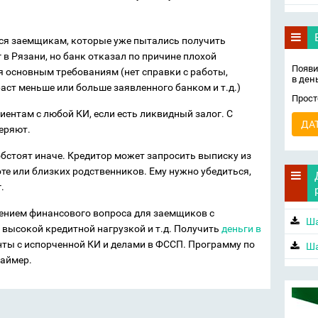
ся заемщикам, которые уже пытались получить
 в Рязани, но банк отказал по причине плохой
Появи
я основным требованиям (нет справки с работы,
в ден
аст меньше или больше заявленного банком и т.д.)
Прост
ентам с любой КИ, если есть ликвидный залог. С
ДА
еряют.
обстоят иначе. Кредитор может запросить выписку из
те или близких родственников. Ему нужно убедиться,
.
ением финансового вопроса для заемщиков с
Ша
высокой кредитной нагрузкой и т.д. Получить
деньги в
ты с испорченной КИ и делами в ФССП. Программу по
Ша
Займер.