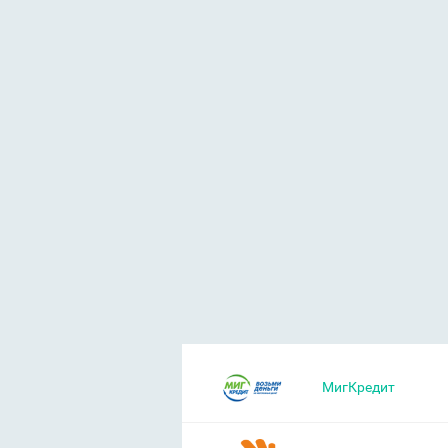
МигКредит