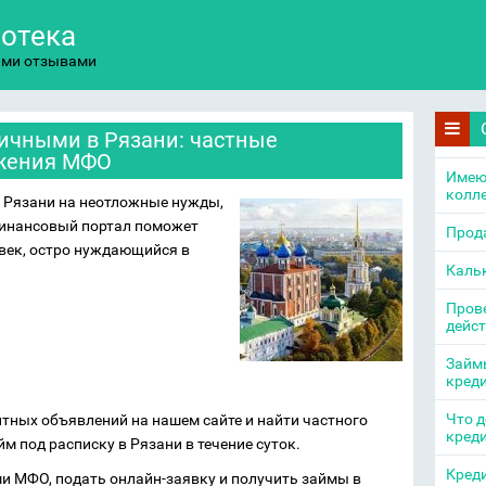
потека
ыми отзывами
ичными в Рязани: частные
ожения МФО
Имею
колл
в Рязани на неотложные нужды,
 финансовый портал поможет
Прода
век, остро нуждающийся в
Каль
Прове
дейс
Займы
кред
Что д
тных объявлений на нашем сайте и найти частного
кред
м под расписку в Рязани в течение суток.
Креди
и МФО, подать онлайн-заявку и получить займы в