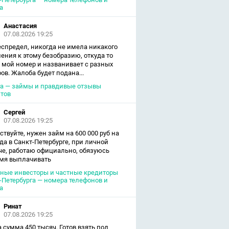
а
Анастасия
07.08.2026 19:25
еспредел, никогда не имела никакого
ения к этому безобразию, откуда то
 мой номер и названивает с разных
ов. Жалоба будет подана...
а — займы и правдивые отзывы
тов
Сергей
07.08.2026 19:25
ствуйте, нужен займ на 600 000 руб на
ода в Санкт-Петербурге, при личной
че, работаю официально, обязуюсь
мя выплачивать
ные инвесторы и частные кредиторы
-Петербурга — номера телефонов и
а
Ринат
07.08.2026 19:25
 сумма 450 тысяч. Готов взять под