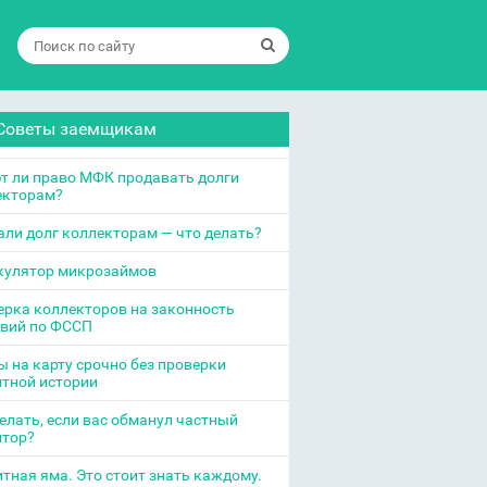
Советы заемщикам
т ли право МФК продавать долги
екторам?
ли долг коллекторам — что делать?
кулятор микрозаймов
рка коллекторов на законность
твий по ФССП
 на карту срочно без проверки
итной истории
елать, если вас обманул частный
итор?
тная яма. Это стоит знать каждому.