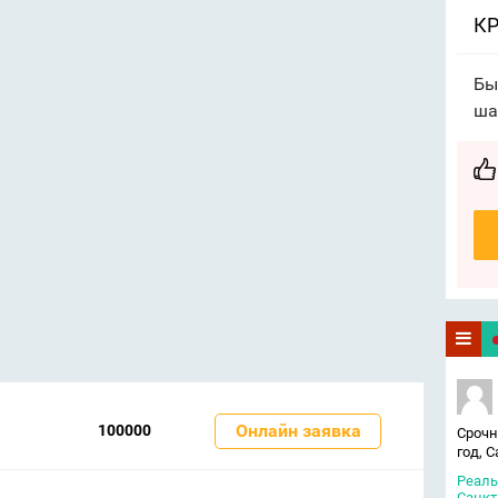
КР
Бы
ша
Онлайн заявка
100000
Срочн
год, 
Реаль
Санкт