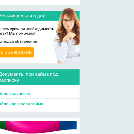
Возьму деньги в долг
лась срочная необходимость
ьгах? Мы поможем!
о подай объявление
ТЬ ОБЪЯВЛЕНИЕ
Документы при займе под
расписку
блон расписки
блон договора займа