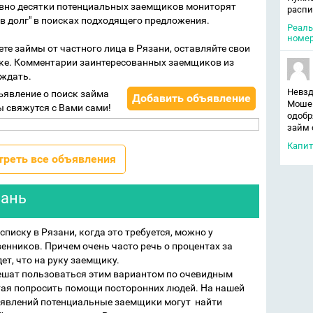
евно десятки потенциальных заемщиков мониторят
распи
 в долг" в поисках подходящего предложения.
Реаль
номер
те займы от частного лица в Рязани, оставляйте свои
ке. Комментарии заинтересованных заемщиков из
 ждать.
Невзд
ъявление о поиск займа
Добавить объявление
Мошен
ы свяжутся с Вами сами!
одобр
займ 
Капит
треть все объявления
зань
списку в Рязани, когда это требуется, можно у
енников. Причем очень часто речь о процентах за
ет, что на руку заемщику.
ешат пользоваться этим вариантом по очевидным
тая попросить помощи посторонних людей. На нашей
ъявлений потенциальные заемщики могут найти