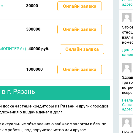
адрес
ые
30000
Онлайн заявка
Это б
Онлайн заявка
300000
отнош
взяли
номер
«ЮПИТЕР 6»)
40000 руб.
Онлайн заявка
Деньг
клиен
Онлайн заявка
1000000
Здрав
три г
встре
в г. Рязань
вовре
Реаль
Санкт
 доске частные кредиторы из Рязани и других городов
адрес
ложения о выдаче денег в долг.
 актуальные объявления о займах с залогом и без, по
ок с работы, под поручительство или другое
Нужна