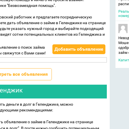
распи
ике "Безвозмездная помощь".
Реаль
номер
овский работник и предлагаете посредническую
те дать объявление о займе в Геленджике на странице
будьте указать нужный город и выбирайте подходящий
видят сотни потенциальных клиентов из Геленджика и
Невзд
Мошен
ъявление о поиск займа
одобр
Добавить объявление
займ 
ы свяжутся с Вами сами!
Капит
треть все объявления
еленджик
ть деньги в долг в Геленджике, можно
едующими рекомендациями:
ть объявление о займе в Геленджике на странице
ьги в долг". В посте нужно сообщить потенциальным