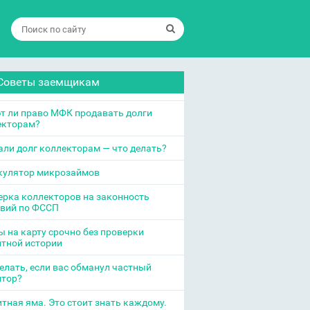
Советы заемщикам
т ли право МФК продавать долги
екторам?
ли долг коллекторам — что делать?
кулятор микрозаймов
рка коллекторов на законность
твий по ФССП
 на карту срочно без проверки
итной истории
елать, если вас обманул частный
итор?
тная яма. Это стоит знать каждому.