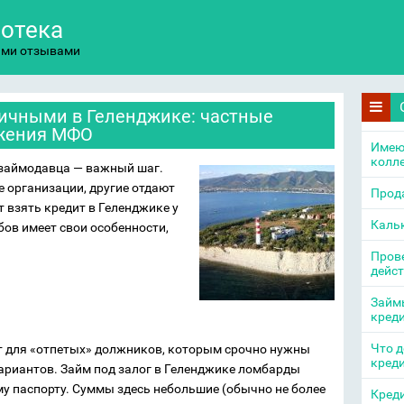
потека
ыми отзывами
ичными в Геленджике: частные
ожения МФО
Имею
колл
 займодавца — важный шаг.
организации, другие отдают
Прода
 взять кредит в Геленджике у
Каль
бов имеет свои особенности,
Прове
дейс
Займы
кред
Что д
т для «отпетых» должников, которым срочно нужны
кред
вариантов. Займ под залог в Геленджике ломбарды
му паспорту. Суммы здесь небольшие (обычно не более
Креди