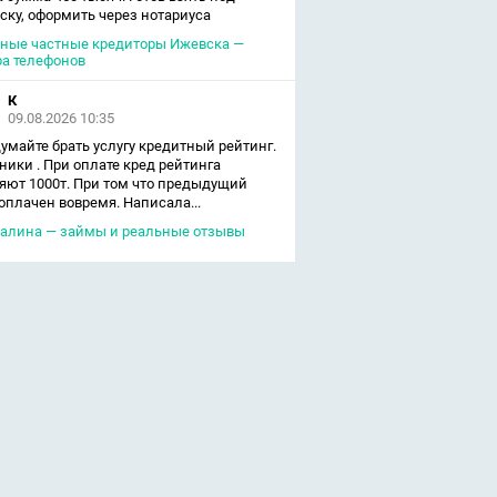
ску, оформить через нотариуса
ные частные кредиторы Ижевска —
а телефонов
К
09.08.2026 10:35
умайте брать услугу кредитный рейтинг.
ики . При оплате кред рейтинга
яют 1000т. При том что предыдущий
оплачен вовремя. Написала...
алина — займы и реальные отзывы