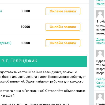
адрес
Онлайн заявка
н)
30000
Это б
отнош
Онлайн заявка
30000
взяли
номер
Деньг
Онлайн заявка
деньги)
80000
клиен
в г. Геленджик
Здрав
три г
встре
редоставить частный займ в Геленджике, помочь с
вовре
 банке или дать деньги в долг безвозмездно действует
Реаль
ка объявлений. Здесь найдется рубрика для каждого.
Санкт
адрес
 частного лица в Геленджике? Оставляйте объявление в
и в долг".
Нужна
совую помощь и ничего не просите взамен?