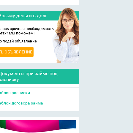
Возьму деньги в долг
лась срочная необходимость
ьгах? Мы поможем!
о подай объявление
ТЬ ОБЪЯВЛЕНИЕ
Документы при займе под
расписку
блон расписки
блон договора займа