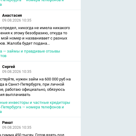
а
Анастасия
09.08.2026 10:35
еспредел, никогда не имела никакого
ения к этому безобразию, откуда то
 мой номер и названивает с разных
ов. Жалоба будет подана...
а — займы и правдивые отзывы
тов
Сергей
09.08.2026 10:35
ствуйте, нужен займ на 600 000 руб на
ода в Санкт-Петербурге, при личной
че, работаю официально, обязуюсь
мя выплачивать
ные инвесторы и частные кредиторы
-Петербурга — номера телефонов и
а
Ринат
09.08.2026 10:35
 сумма 450 тысяч. Готов взять под