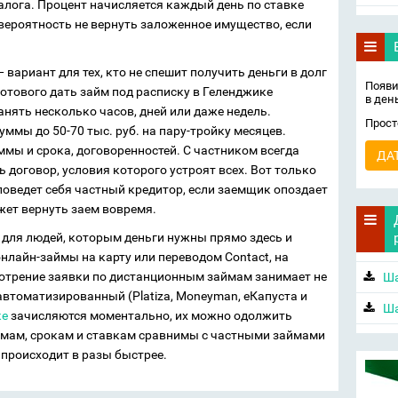
 залога. Процент начисляется каждый день по ставке
а вероятность не вернуть заложенное имущество, если
вариант для тех, кто не спешит получить деньги в долг
Появи
готового дать займ под расписку в Геленджике
в ден
нять несколько часов, дней или даже недель.
Прост
ммы до 50-70 тыс. руб. на пару-тройку месяцев.
ммы и срока, договоренностей. С частником всегда
ДА
 договор, условия которого устроят всех. Вот только
поведет себя частный кредитор, если заемщик опоздает
жет вернуть заем вовремя.
для людей, которым деньги нужны прямо здесь и
онлайн-займы на карту или переводом Contact, на
отрение заявки по дистанционным займам занимает не
Ша
 автоматизированный (Platiza, Moneyman, еКапуста и
Ша
ке
зачисляются моментально, их можно одолжить
ммам, срокам и ставкам сравнимы с частными займами
е происходит в разы быстрее.