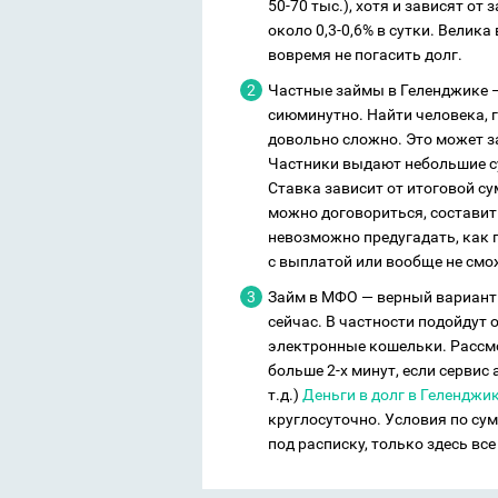
50-70 тыс.), хотя и зависят от
около 0,3-0,6% в сутки. Велик
вовремя не погасить долг.
Частные займы в Геленджике — 
сиюминутно. Найти человека, 
довольно сложно. Это может за
Частники выдают небольшие су
Ставка зависит от итоговой су
можно договориться, составить
невозможно предугадать, как 
с выплатой или вообще не смо
Займ в МФО — верный вариант 
сейчас. В частности подойдут 
электронные кошельки. Рассм
больше 2-х минут, если сервис
т.д.)
Деньги в долг в Геленджи
круглосуточно. Условия по су
под расписку, только здесь вс