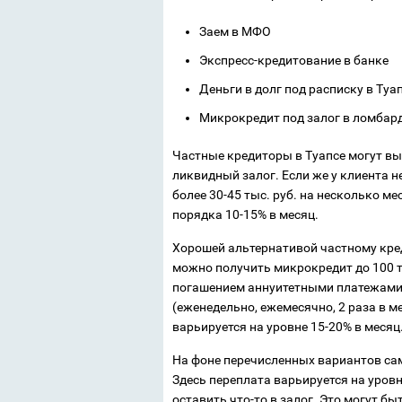
Заем в МФО
Экспресс-кредитование в банке
Деньги в долг под расписку в Туа
Микрокредит под залог в ломбар
Частные кредиторы в Туапсе могут в
ликвидный залог. Если же у клиента н
более 30-45 тыс. руб. на несколько м
порядка 10-15% в месяц.
Хорошей альтернативой частному кред
можно получить микрокредит до 100 ты
погашением аннуитетными платежами.
(еженедельно, ежемесячно, 2 раза в м
варьируется на уровне 15-20% в месяц
На фоне перечисленных вариантов са
Здесь переплата варьируется на уровн
оставить что-то в залог. Это могут б