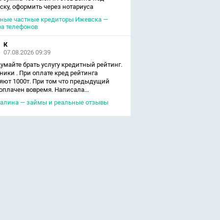
ску, оформить через нотариуса
ные частные кредиторы Ижевска —
а телефонов
К
07.08.2026 09:39
умайте брать услугу кредитный рейтинг.
ики . При оплате кред рейтинга
яют 1000т. При том что предыдущий
оплачен вовремя. Написала...
алина — займы и реальные отзывы