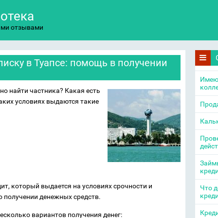
потека
ыми отзывами
писку в Туапсе: помощь в получении
Имею
колл
но найти частника? Какая есть
аких условиях выдаются такие
Прода
Каль
Прове
дейс
Займы
кред
дит, который выдается на условиях срочности и
Что д
кред
о получении денежных средств.
Креди
есколько вариантов получения денег: