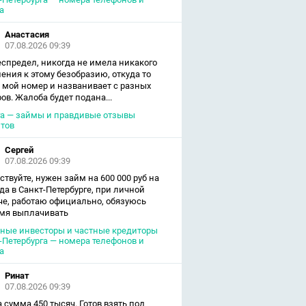
а
Анастасия
07.08.2026 09:39
еспредел, никогда не имела никакого
ения к этому безобразию, откуда то
 мой номер и названивает с разных
ов. Жалоба будет подана...
а — займы и правдивые отзывы
тов
Сергей
07.08.2026 09:39
ствуйте, нужен займ на 600 000 руб на
ода в Санкт-Петербурге, при личной
че, работаю официально, обязуюсь
мя выплачивать
ные инвесторы и частные кредиторы
-Петербурга — номера телефонов и
а
Ринат
07.08.2026 09:39
 сумма 450 тысяч. Готов взять под