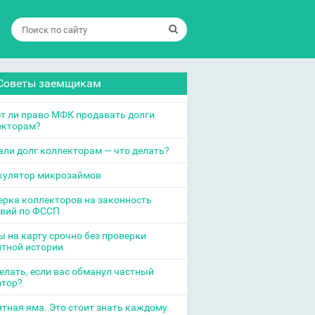
Советы заемщикам
т ли право МФК продавать долги
екторам?
ли долг коллекторам — что делать?
кулятор микрозаймов
рка коллекторов на законность
твий по ФССП
 на карту срочно без проверки
итной истории
елать, если вас обманул частный
итор?
тная яма. Это стоит знать каждому.