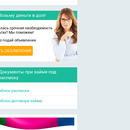
Возьму деньги в долг
лась срочная необходимость
ьгах? Мы поможем!
о подай объявление
ТЬ ОБЪЯВЛЕНИЕ
Документы при займе под
расписку
блон расписки
блон договора займа