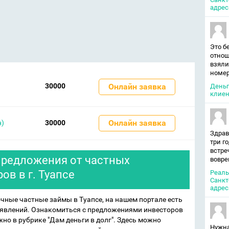
адрес
Это б
отнош
взяли
номер
30000
Онлайн заявка
Деньг
клиен
Онлайн заявка
н)
30000
Здрав
три г
встре
 предложения от частных
вовре
ов в г. Туапсе
Реаль
Санкт
адрес
очные частные займы в Туапсе, на нашем портале есть
ъявлений. Ознакомиться с предложениями инвесторов
но в рубрике "Дам деньги в долг". Здесь можно
Нужна