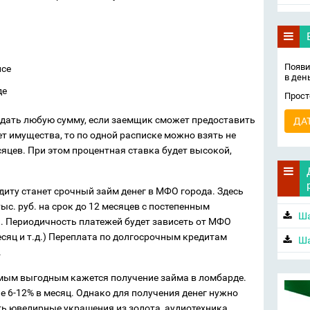
Появи
псе
в ден
де
Прост
ыдать любую сумму, если заемщик сможет предоставить
ДА
ет имущества, то по одной расписке можно взять не
есяцев. При этом процентная ставка будет высокой,
иту станет срочный займ денег в МФО города. Здесь
с. руб. на срок до 12 месяцев с постепенным
Ша
 Периодичность платежей будет зависеть от МФО
есяц и т.д.) Переплата по долгосрочным кредитам
Ша
.
мым выгодным кажется получение займа в ломбарде.
е 6-12% в месяц. Однако для получения денег нужно
ыть ювелирные украшения из золота, аудиотехника,