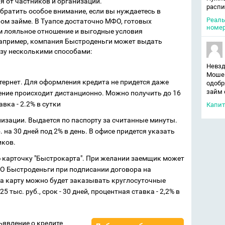
я от частников и организаций.
распи
обратить особое внимание, если вы нуждаетесь в
Реаль
ом займе. В Туапсе достаточно МФО, готовых
номер
м лояльное отношение и выгодные условия
например, компания Быстроденьги может выдать
зу несколькими способами:
Невзд
Мошен
нтернет. Для оформления кредита не придется даже
одобр
займ 
ение происходит дистанционно. Можно получить до 16
авка - 2.2% в сутки
Капит
изации. Выдается по паспорту за считанные минуты.
 на 30 дней под 2% в день. В офисе придется указать
иков.
 карточку "Быстрокарта". При желании заемщик может
О Быстроденьги при подписании договора на
а карту можно будет заказывать круглосуточные
 тыс. руб., срок - 30 дней, процентная ставка - 2,2% в
ъявление о кредите