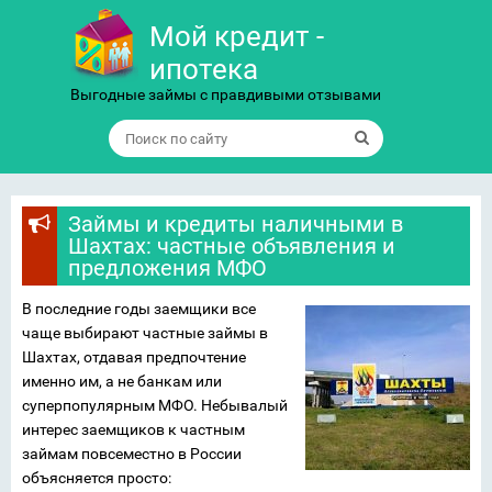
Мой кредит -
ипотека
Выгодные займы с правдивыми отзывами
Займы и кредиты наличными в
Шахтах: частные объявления и
предложения МФО
В последние годы заемщики все
чаще выбирают частные займы в
Шахтах, отдавая предпочтение
именно им, а не банкам или
суперпопулярным МФО. Небывалый
интерес заемщиков к частным
займам повсеместно в России
объясняется просто: